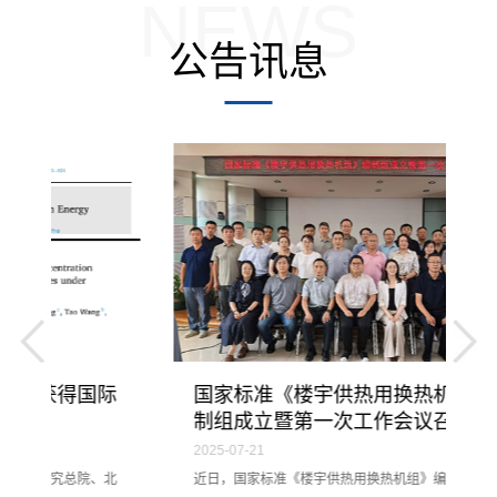
NEWS
公告讯息
际
国家标准《楼宇供热用换热机组》编
制组成立暨第一次工作会议召开
2025-07-21
2
北
近日，国家标准《楼宇供热用换热机组》编制组成立暨
3