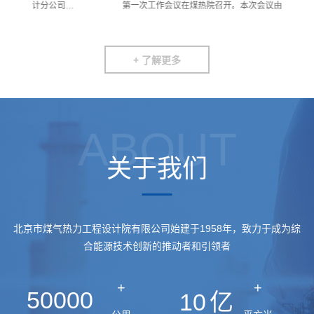
等
第一次工作会议在煤热院召开。本次会议由全国城镇供
（
热标准化技术…
会
+ 了解更多
ABOUT
关于我们
北京市煤气热力工程设计院有限公司始建于1958年，致力于成为综
合能源技术创新的推动者和引领者
+
+
50000
10
亿