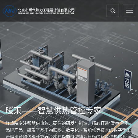
暖束——智慧供热管控专家
煤热院专注智慧供热软、硬件的研发与制造，精心打造“暖束”系列
品牌产品；研发了基于物联网、数字化、智能化等技术的数字孪生
管理平台和边缘计算器，构建以节能减排为目标的智慧供热体系，