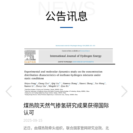
NEWS
公告讯息
成
煤热院天然气掺氢研究成果获得国际
认可
2025-09-15
2
奖
近日，由煤热院牵头组织，联合国家管网研究总院、北
近