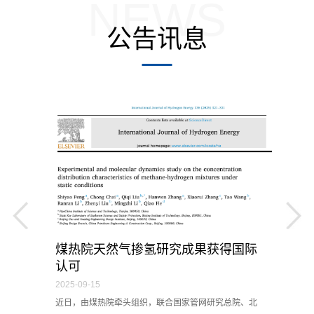
NEWS
公告讯息
成
煤热院天然气掺氢研究成果获得国际
认可
2025-09-15
2
奖
近日，由煤热院牵头组织，联合国家管网研究总院、北
近