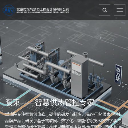
暖束——智慧供热管控专家
煤热院专注智慧供热软、硬件的研发与制造，精心打造“暖束”系列
品牌产品；研发了基于物联网、数字化、智能化等技术的数字孪生
管理平台和边缘计算器，构建以节能减排为目标的智慧供热体系，