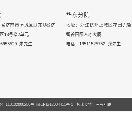
院
华东分院
东省济南市历城区联东U谷济
地址：浙江杭州上城区花园兜街1
区13号楼2单元
智谷国际人才大厦
6955529 朱先生
电话：18511525752 龚先生
110102000250号
京ICP备12004411号-1
技术支持：三五互联