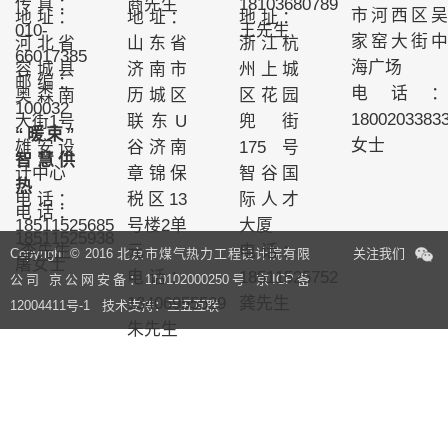
传真：
商先生
18103680789
市河西区吴
地址：
地址：
地址：
010-
王先生
家窑大街中
河北省
山东省
浙江杭
66017385
海广场
容城县
济南市
州上城
邮编：
电话：
奥森南
历城区
区花园
100032
1800203383
大街1号
联东U
兜街
“暖束”
女士
雄安设
谷济南
175号
智慧供
计中心
章锦保
智谷国
热
电话：
税区13
际人才
电话：
18511525685
号楼2单
大厦
18511525938
李先生
元
电话：
Copyright © 2016 北京市煤气热力工程设计院有限
关注我们
屠女士
电话：
18511525752
公司 京公网安备：110102000250号
京ICP备
13406955529
龚先生
12004411号-1
技术支持：三五互联
朱先生