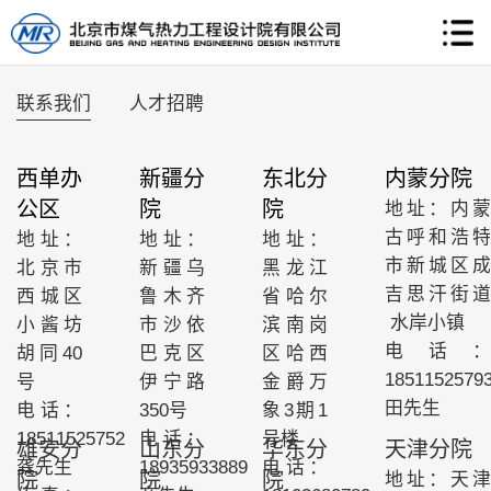
联系我们
人才招聘
西单
办
新疆分
东北分
内蒙分院
公区
院
院
地址：内蒙
古呼和浩特
地址：
地址：
地址：
市新城区成
北京市
新疆乌
黑龙江
吉思汗街道
西城区
鲁木齐
省哈尔
水岸小镇
小酱坊
市沙依
滨南岗
电话：
胡同40
巴克区
区哈西
1851152579
号
伊宁路
金爵万
田先生
电话：
350号
象3期1
18511525752
电话：
号楼
雄安分
山东分
华东分
天津分院
龚先生
18935933889
电话：
院
院
院
地址：天津