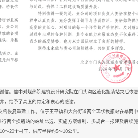
谢信。信中对煤热院建筑设计研究院在门头沟区液化瓶装站灾后恢
养，给予了高度的肯定和衷心的感谢。
需开展灾后恢复重建工作。位于王平镇和大台街道两个现状换瓶站在暴雨
始进行两个换瓶站的站址比选、实施方案编制、多规合一报建及后续
0～20个村庄，供应半径约5～10公里。