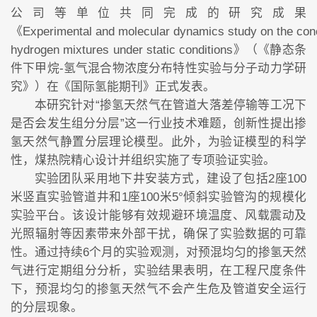
公司等单位共同完成的研究成果
《Experimental and molecular dynamics study on the concen
hydrogen mixtures under static conditions》（《静态条
件下甲烷-氢气混合物浓度分布特性实验与分子动力学研
究》）在《国际氢能期刊》正式发表。
煤热院中标首发集团“承平高速公路、京密路道路工程”
本研究针对“掺氢天然气在管道大落差停输等工况下
燃气拆改移设计
是否会发生组分分层”这一行业技术难题，创新性提出掺
氢天然气静置分层理论模型。此外，为验证模型的科学
性，煤热院精心设计并组织实施了专项验证实验。
实验团队采用地下井安装方式，建设了包括2座100
米竖直实验管道井和1座100米5°倾斜实验管沟的规模化
实验平台。该设计能够有效规避环境温度、风载震动及
光照辐射等因素带来外部干扰，确保了实验数据的可靠
性。通过持续6个月的实验观测，对预混均匀的掺氢天然
气进行定期组分分析，实验结果表明，在工程尺度条件
下，预混均匀的掺氢天然气不会产生危及管道安全运行
的分层现象。